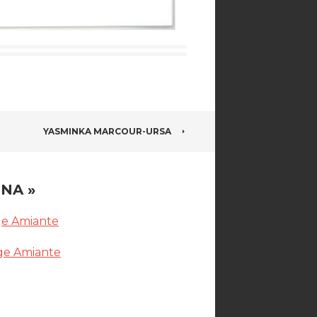
YASMINKA MARCOUR-URSA
INA
»
ge Amiante
ge Amiante