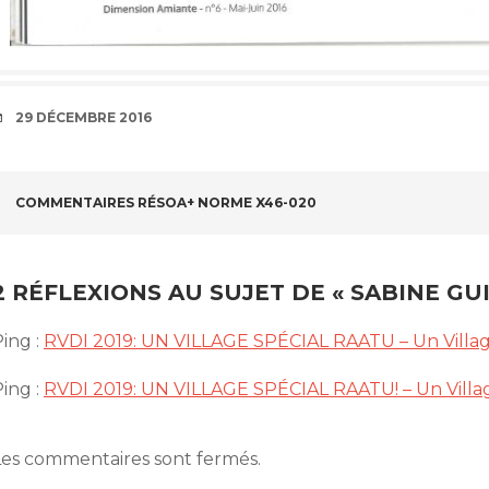
DATE
29 DÉCEMBRE 2016
NAVIGATION
COMMENTAIRES RÉSOA+ NORME X46-020
DES
ARTICLES
2 RÉFLEXIONS AU SUJET DE «
SABINE GU
ing :
RVDI 2019: UN VILLAGE SPÉCIAL RAATU – Un Villa
ing :
RVDI 2019: UN VILLAGE SPÉCIAL RAATU! – Un Villa
Les commentaires sont fermés.