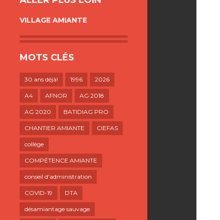
ALLER PLUS LOIN
VILLAGE AMIANTE
MOTS CLÉS
30 ans déjà!
1996
2026
A4
AFNOR
AG 2018
AG 2020
BATIDIAG PRO
CHANTIER AMIANTE
CIEFAS
collège
COMPÉTENCE AMIANTE
conseil d'administration
COVID-19
DTA
désamiantage sauvage