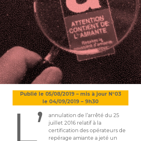
Publié le 05/08/2019 – mis à jour N°03
le 04/09/2019 – 9h30
L’
annulation de l’arrêté du 25
juillet 2016 relatif à la
certification des opérateurs de
repérage amiante a jeté un