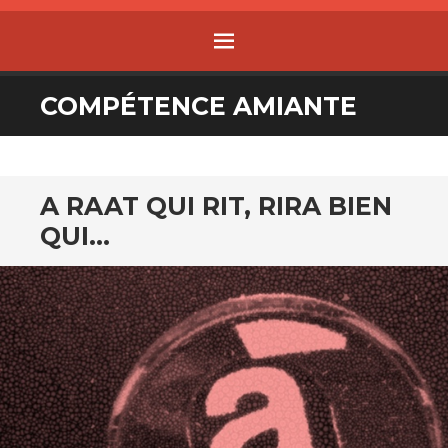
MENU
ALLER
COMPÉTENCE AMIANTE
AU
CONTENU
A RAAT QUI RIT, RIRA BIEN
QUI…