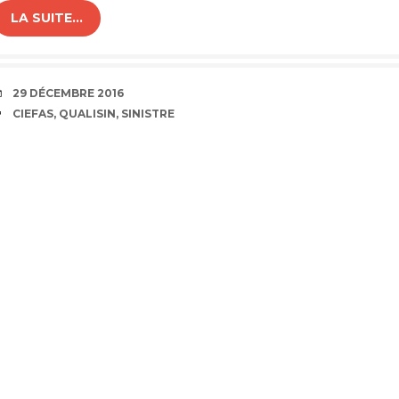
LA SUITE…
DATE
29 DÉCEMBRE 2016
ÉTIQUETTES
CIEFAS
,
QUALISIN
,
SINISTRE