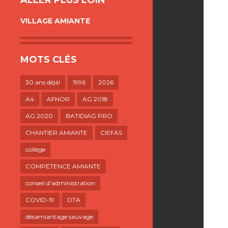
ALLER PLUS LOIN
VILLAGE AMIANTE
MOTS CLÉS
30 ans déjà!
1996
2026
A4
AFNOR
AG 2018
AG 2020
BATIDIAG PRO
CHANTIER AMIANTE
CIEFAS
collège
COMPÉTENCE AMIANTE
conseil d'administration
COVID-19
DTA
désamiantage sauvage