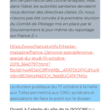
afin de permettre des contre-analyses. Mais
dans l’idéal, les autorités sanitaires devraient
nous donner des directives claires. Or, nous
n’avons pas été conviés à la première réunion
du Comité de Pilotage mis en place par le
Gouvernement le jour même du reportage
sur France 2. »
https://www.francetvinfo.fr/replay-
magazine/france-2/envoye-special/envoye-
special-du-jeudi-10-octobre-
2019_3640797.html?
fbclid=IwAR3pjC9ffmMBL_AFA7Dt2PIGdYurX
VdxyBE0kKgMeDCH_9ekBUGXfX7Mllo
La réunion publique du 17 octobre à la Halle
aux Toiles permettra aux ONG, syndicats et
associations de faire le point sur le dossier.
Quant à l’
alerte du site de la DGGCRF
qui