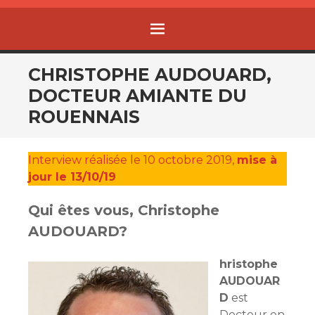
MENU
ALLER
CHRISTOPHE AUDOUARD,
AU
DOCTEUR AMIANTE DU
CONTENU
ROUENNAIS
Interview réalisée le 10 octobre 2019,
mise à
jour le 13/10/19
Qui êtes vous, Christophe
AUDOUARD?
hristophe
AUDOUAR
D
est
Docteur en