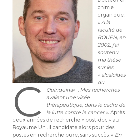
chimie
organique.
«
A la
faculté de
ROUEN, en
2002, j’ai
soutenu
ma thèse
sur les
« alcaloïdes
C
du
Quinquina
«
. Mes recherches
avaient une visée
thérapeutique, dans le cadre de
la lutte contre le cancer »
. Après
deux années de recherche « post-doc » au
Royaume Uni, il candidate alors pour des
postes en recherche pure, sans succès. «
En