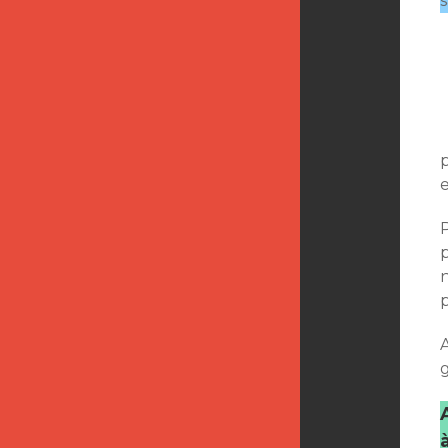
s
p
e
P
p
n
A