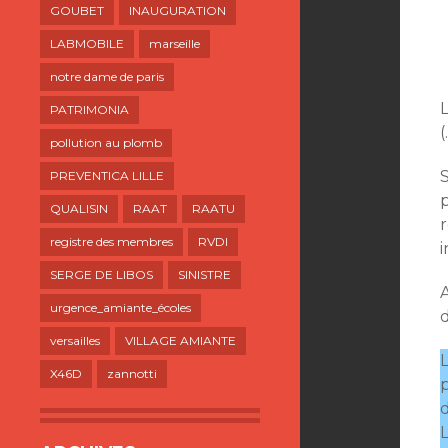
GOUBET
INAUGURATION
LABMOBILE
marseille
notre dame de paris
L
PATRIMONIA
(
pollution au plomb
S
PREVENTICA LILLE
QUALISIN
RAAT
RAATU
registre des membres
RVDI
i
SERGE DE LIBOS
SINISTRE
urgence_amiante_écoles
versailles
VILLAGE AMIANTE
L
X46D
zannotti
p
L