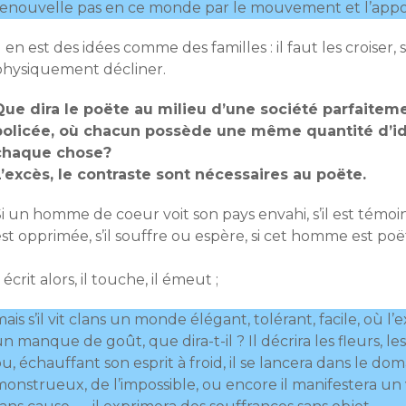
renouvelle pas en ce monde par le mouvement et l’appoi
l en est des idées comme des familles : il faut les croiser, 
physiquement décliner.
Que dira le poëte au milieu d’une société parfaitem
policée, où chacun possède une même quantité d’i
chaque chose?
L’excès, le contraste sont nécessaires au poëte.
i un homme de coeur voit son pays envahi, s’il est témoin
st opprimée, s’il souffre ou espère, si cet homme est poë
l écrit alors, il touche, il émeut ;
ais s’il vit clans un monde élégant, tolérant, facile, où 
n manque de goût, que dira-t-il ? Il décrira les fleurs, les
u, échauffant son esprit à froid, il se lancera dans le do
monstrueux, de l’impossible, ou encore il manifestera un