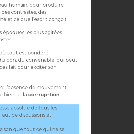
erveau humain, pour produire
des contrastes, des
té et ce que l’esprit conçoit.
es époques les plus agitées
astes.
 où tout est pondéré,
, du bon, du convenable, qui peut
as fait pour exciter son
même; l’absence de mouvement
e bientôt la
cor-rup-tion
.
esse absolue de tous les
faut de discussions et
raison que tout ce qui ne se