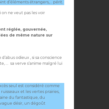
nt d’éléments étrangers,… périt.
si on ne veut pas les voir
ent réglée, gouvernée,
dées de même nature sur
 d’abus odieux , si sa conscience
te, … sa verve s’anime malgré lui
l’excès seul est considéré comme
 ruisseaux et les vertes prairies,
maine du fantastique, du
 vague désir, un dégoût