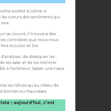
ette société si calme, si
 les coeurs des sentiments qui
 vive ;
n se couvre, il trouvera des
ux ces contrastes que nous nous
 fera écouter et lire.
gé d’analyser, de disséquer les
de les saisir et de les montrer
le à l’extérieur, laisser une trace
omme les nôtres qu’au milieu de
ons bonnes ou mauvaises.
iste ; aujourd’hui, c’est