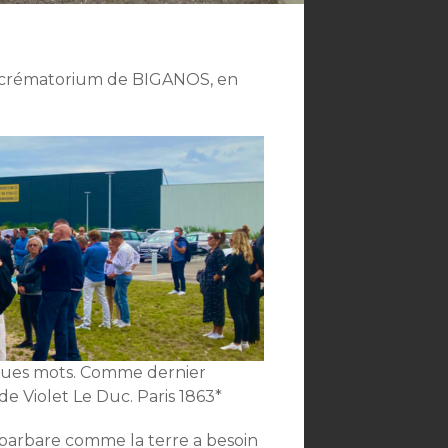
au crématorium de BIGANOS, en
ques mots. Comme dernier
de Violet Le Duc. Paris 1863*
 barbare comme la terre a besoin