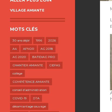
ALLER PLUS LOIN
VILLAGE AMIANTE
p
MOTS CLÉS
30 ans déjà!
1996
2026
A4
AFNOR
AG 2018
AG 2020
BATIDIAG PRO
CHANTIER AMIANTE
CIEFAS
collège
COMPÉTENCE AMIANTE
conseil d'administration
COVID-19
DTA
h
désamiantage sauvage