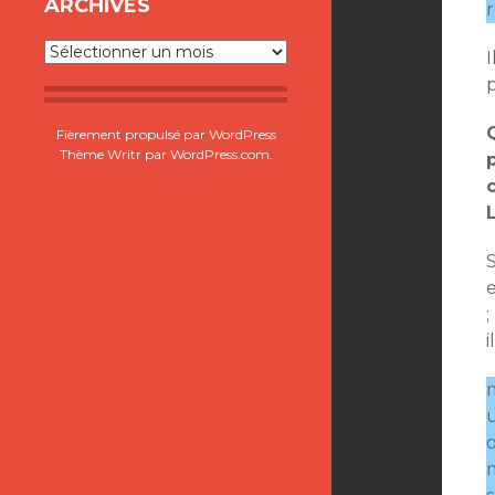
ARCHIVES
Archives
I
Fièrement propulsé par WordPress
Thème Writr par
WordPress.com
.
S
e
;
i
m
u
o