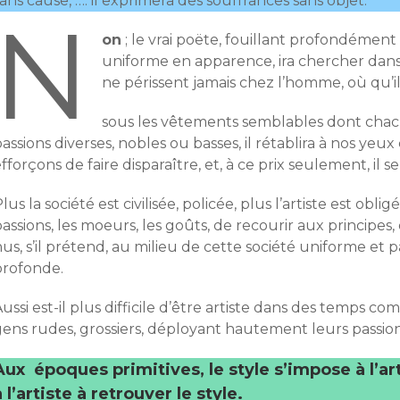
ans cause, …. il exprimera des souffrances sans objet.
N
on
; le vrai poëte, fouillant profondément c
uniforme en apparence, ira chercher dans
ne périssent jamais chez l’homme, où qu’il
sous les vêtements semblables dont chacu
assions diverses, nobles ou basses, il rétablira à nos ye
fforçons de faire disparaître, et, à ce prix seulement, il se
lus la société est civilisée, policée, plus l’artiste est obli
assions, les moeurs, les goûts, de recourir aux principes, 
us, s’il prétend, au milieu de cette société uniforme et pâ
profonde.
ussi est-il plus difficile d’être artiste dans des temps c
gens rudes, grossiers, déployant hautement leurs passi
Aux époques primitives, le style s’impose à l’art
à l’artiste à retrouver le style.